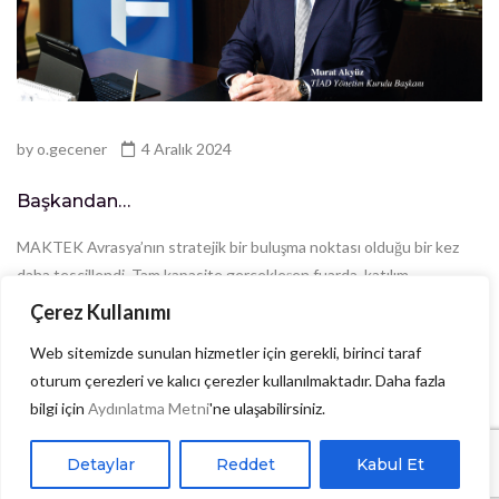
by
o.gecener
4 Aralık 2024
Başkandan…
MAKTEK Avrasya’nın stratejik bir buluşma noktası olduğu bir kez
daha tescillendi. Tam kapasite gerçekleşen fuarda, katılım
yoğunluğu dikkatleri çekti. MAKTEK Avrasya 2024’te talaşlı imalat
Çerez Kullanımı
yapanların, katma değer elde etmek ve...
Web sitemizde sunulan hizmetler için gerekli, birinci taraf
oturum çerezleri ve kalıcı çerezler kullanılmaktadır. Daha fazla
Read more
bilgi için
Aydınlatma Metni
'ne ulaşabilirsiniz.
Detaylar
Reddet
Kabul Et