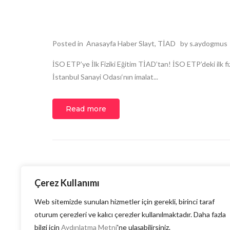
Posted in
Anasayfa Haber Slayt
,
TİAD
by
s.aydogmus
İSO ETP’ye İlk Fiziki Eğitim TİAD’tan! İSO ETP’deki ilk 
İstanbul Sanayi Odası‘nın imalat...
Read more
Çerez Kullanımı
Web sitemizde sunulan hizmetler için gerekli, birinci taraf
oturum çerezleri ve kalıcı çerezler kullanılmaktadır. Daha fazla
bilgi için
Aydınlatma Metni
'ne ulaşabilirsiniz.