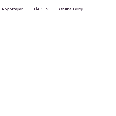
Röportajlar
TİAD TV
Online Dergi