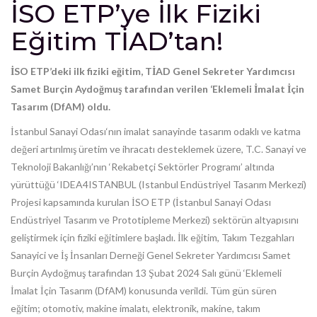
İSO ETP’ye İlk Fiziki
Eğitim TİAD’tan!
İSO ETP’deki ilk fiziki eğitim, TİAD Genel Sekreter Yardımcısı
Samet Burçin Aydoğmuş tarafından verilen ‘Eklemeli İmalat İçin
Tasarım (DfAM) oldu.
İstanbul Sanayi Odası‘nın imalat sanayinde tasarım odaklı ve katma
değeri artırılmış üretim ve ihracatı desteklemek üzere, T.C. Sanayi ve
Teknoloji Bakanlığı’nın ‘Rekabetçi Sektörler Programı’ altında
yürüttüğü ‘IDEA4ISTANBUL (Istanbul Endüstriyel Tasarım Merkezi)
Projesi kapsamında kurulan İSO ETP (İstanbul Sanayi Odası
Endüstriyel Tasarım ve Prototipleme Merkezi) sektörün altyapısını
geliştirmek için fiziki eğitimlere başladı. İlk eğitim, Takım Tezgahları
Sanayici ve İş İnsanları Derneği Genel Sekreter Yardımcısı Samet
Burçin Aydoğmuş tarafından 13 Şubat 2024 Salı günü ‘Eklemeli
İmalat İçin Tasarım (DfAM) konusunda verildi. Tüm gün süren
eğitim; otomotiv, makine imalatı, elektronik, makine, takım