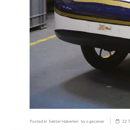
Posted in
Sektör Haberleri
by
o.gecener
22 