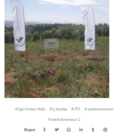
Ege Orman Vakfı
iş leasing
İTÜ
wwAutonomous
wwAutonomous-2
Share: