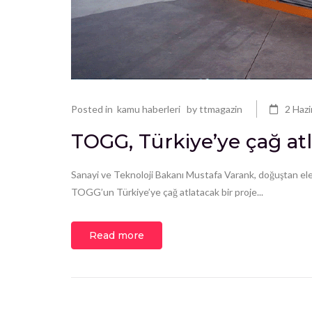
Posted in
kamu haberleri
by
ttmagazin
2 Haz
TOGG, Türkiye’ye çağ at
Sanayi ve Teknoloji Bakanı Mustafa Varank, doğuştan elekt
TOGG’un Türkiye’ye çağ atlatacak bir proje...
Read more