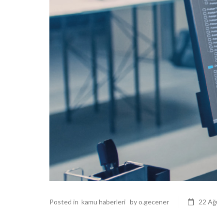
Posted in
kamu haberleri
by
o.gecener
22 Ağ