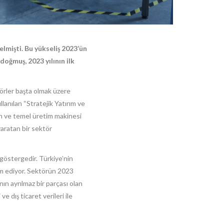
lmişti. Bu yükseliş 2023’ün
oğmuş, 2023 yılının ilk
törler başta olmak üzere
lanılan “Stratejik Yatırım ve
an ve temel üretim makinesi
yaratan bir sektör
göstergedir. Türkiye’nin
am ediyor. Sektörün 2023
ın ayrılmaz bir parçası olan
e dış ticaret verileri ile