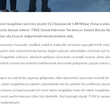
kım tezgahları yatırımı yüzde 11,3 büyüyerek 1,88 Milyar Dolara yükse
r hızla devam ediyor. TİAD Genel Sekreter Yardımcısı Samet Burçin Ayd
ahları dış ticaret değerlendirmesini kaleme aldı.
avunma, havacılık, medikal, makine, kalıpçılık ve beyaz eşya gibi kritik sek
ayinin tüm sektörlerinde katma değeri yüksek teknolojiler üretmek için kul
 Tezgahları sektörü, ülkelerin gelişme sürecinde stratejik öneme sahip ol
ktörlerin üretim becerilerini belirleyerek ekonomik gelişmede çarpan etkisi 
ısı ve sektörde yaşanan gelişmeler, ülke ekonomisi açısından önemli bir 
takım tezgahlarına yapılan yatırımlarda net bir şekilde hissedilmeye dev
 durumunu ortaya koymak için hem takım tezgahları hem de takım tezgahların
aret performansını sizler için derledik. Veri kaynağı olarak TÜİK’in sanayi v
kullanılmıştır.