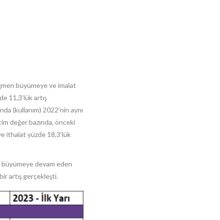
 rağmen büyümeye ve imalat
de 11,3’lük artış
şında (kullanım) 2022’nin aynı
tim değer bazında, önceki
e ithalat yüzde 18,3’lük
acatta büyümeye devam eden
ir artış gerçekleşti.