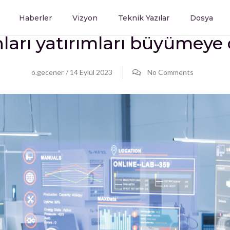
Haberler
Vizyon
Teknik Yazılar
Dosya
ları yatırımları büyümeye
o.gecener
/
14 Eylül 2023
No Comments