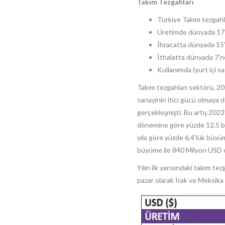
Takım Tezgahları
Türkiye Takım tezgahl
Üretimde dünyada 17’n
İhracatta dünyada 15’
İthalatta dünyada 7’n
Kullanımda (yurt içi sa
Takım tezgahları sektörü, 202
sanayinin itici gücü olmaya d
gerçekleşmişti. Bu artış 2023’
dönemine göre yüzde 12,5 bü
yıla göre yüzde 6,4’lük büyü
büyüme ile 840 Milyon USD 
Yılın ilk yarısındaki takım t
pazar olarak Irak ve Meksika g