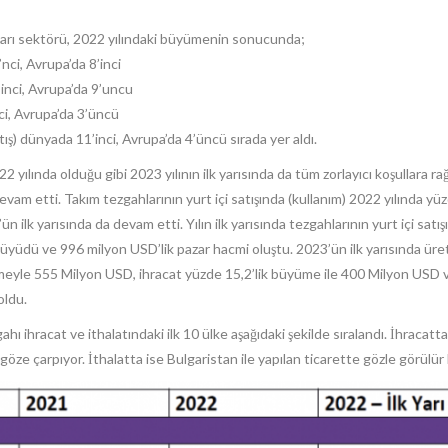
arı sektörü, 2022 yılındaki büyümenin sonucunda;
ci, Avrupa’da 8’inci
inci, Avrupa’da 9’uncu
ci, Avrupa’da 3’üncü
tış) dünyada 11’inci, Avrupa’da 4’üncü sırada yer aldı.
2 yılında olduğu gibi 2023 yılının ilk yarısında da tüm zorlayıcı koşullara
evam etti. Takım tezgahlarının yurt içi satışında (kullanım) 2022 yılında yüz
ün ilk yarısında da devam etti. Yılın ilk yarısında tezgahlarının yurt içi satı
yüdü ve 996 milyon USD’lik pazar hacmi oluştu. 2023’ün ilk yarısında üre
meyle 555 Milyon USD, ihracat yüzde 15,2’lik büyüme ile 400 Milyon USD v
oldu.
ezgahı ihracat ve ithalatındaki ilk 10 ülke aşağıdaki şekilde sıralandı. İhr
öze çarpıyor. İthalatta ise Bulgaristan ile yapılan ticarette gözle görülür b