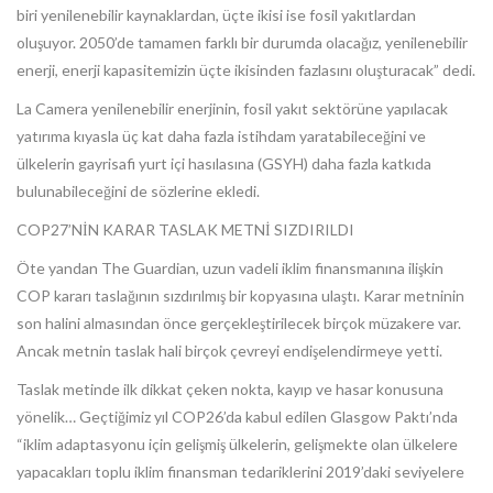
biri yenilenebilir kaynaklardan, üçte ikisi ise fosil yakıtlardan
oluşuyor. 2050’de tamamen farklı bir durumda olacağız, yenilenebilir
enerji, enerji kapasitemizin üçte ikisinden fazlasını oluşturacak” dedi.
La Camera yenilenebilir enerjinin, fosil yakıt sektörüne yapılacak
yatırıma kıyasla üç kat daha fazla istihdam yaratabileceğini ve
ülkelerin gayrisafi yurt içi hasılasına (GSYH) daha fazla katkıda
bulunabileceğini de sözlerine ekledi.
COP27’NİN KARAR TASLAK METNİ SIZDIRILDI
Öte yandan The Guardian, uzun vadeli iklim finansmanına ilişkin
COP kararı taslağının sızdırılmış bir kopyasına ulaştı. Karar metninin
son halini almasından önce gerçekleştirilecek birçok müzakere var.
Ancak metnin taslak hali birçok çevreyi endişelendirmeye yetti.
Taslak metinde ilk dikkat çeken nokta, kayıp ve hasar konusuna
yönelik… Geçtiğimiz yıl COP26’da kabul edilen Glasgow Paktı’nda
“iklim adaptasyonu için gelişmiş ülkelerin, gelişmekte olan ülkelere
yapacakları toplu iklim finansman tedariklerini 2019’daki seviyelere