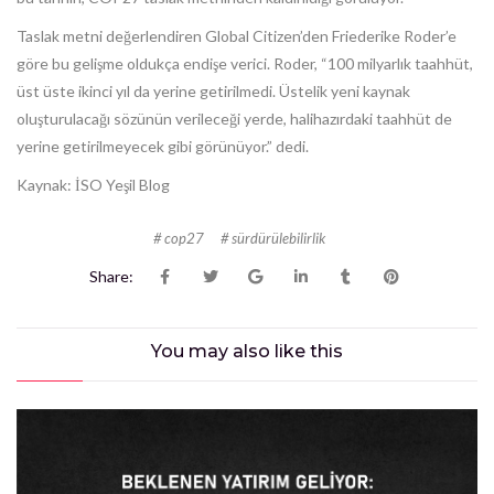
Taslak metni değerlendiren Global Citizen’den Friederike Roder’e
göre bu gelişme oldukça endişe verici. Roder, “100 milyarlık taahhüt,
üst üste ikinci yıl da yerine getirilmedi. Üstelik yeni kaynak
oluşturulacağı sözünün verileceği yerde, halihazırdaki taahhüt de
yerine getirilmeyecek gibi görünüyor.” dedi.
Kaynak: İSO Yeşil Blog
cop27
sürdürülebilirlik
Share:
You may also
like this