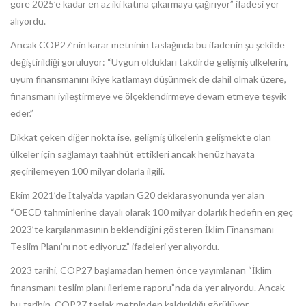
göre 2025’e kadar en az iki katına çıkarmaya çağırıyor” ifadesi yer
alıyordu.
Ancak COP27’nin karar metninin taslağında bu ifadenin şu şekilde
değiştirildiği görülüyor: “Uygun oldukları takdirde gelişmiş ülkelerin,
uyum finansmanını ikiye katlamayı düşünmek de dahil olmak üzere,
finansmanı iyileştirmeye ve ölçeklendirmeye devam etmeye teşvik
eder.”
Dikkat çeken diğer nokta ise, gelişmiş ülkelerin gelişmekte olan
ülkeler için sağlamayı taahhüt ettikleri ancak henüz hayata
geçirilemeyen 100 milyar dolarla ilgili.
Ekim 2021’de İtalya’da yapılan G20 deklarasyonunda yer alan
“OECD tahminlerine dayalı olarak 100 milyar dolarlık hedefin en geç
2023’te karşılanmasının beklendiğini gösteren İklim Finansmanı
Teslim Planı’nı not ediyoruz.” ifadeleri yer alıyordu.
2023 tarihi, COP27 başlamadan hemen önce yayımlanan “İklim
finansmanı teslim planı ilerleme raporu”nda da yer alıyordu. Ancak
bu tarihin, COP27 taslak metninden kaldırıldığı görülüyor.