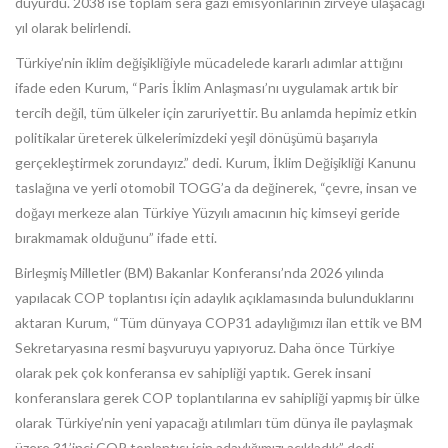
duyurdu. 2038 ise toplam sera gazı emisyonlarının zirveye ulaşacağı
yıl olarak belirlendi.
Türkiye’nin iklim değişikliğiyle mücadelede kararlı adımlar attığını
ifade eden Kurum, “Paris İklim Anlaşması’nı uygulamak artık bir
tercih değil, tüm ülkeler için zaruriyettir. Bu anlamda hepimiz etkin
politikalar üreterek ülkelerimizdeki yeşil dönüşümü başarıyla
gerçekleştirmek zorundayız.” dedi. Kurum, İklim Değişikliği Kanunu
taslağına ve yerli otomobil TOGG’a da değinerek, “çevre, insan ve
doğayı merkeze alan Türkiye Yüzyılı amacının hiç kimseyi geride
bırakmamak olduğunu” ifade etti.
Birleşmiş Milletler (BM) Bakanlar Konferansı’nda 2026 yılında
yapılacak COP toplantısı için adaylık açıklamasında bulunduklarını
aktaran Kurum, “Tüm dünyaya COP31 adaylığımızı ilan ettik ve BM
Sekretaryasına resmi başvuruyu yapıyoruz. Daha önce Türkiye
olarak pek çok konferansa ev sahipliği yaptık. Gerek insani
konferanslara gerek COP toplantılarına ev sahipliği yapmış bir ülke
olarak Türkiye’nin yeni yapacağı atılımları tüm dünya ile paylaşmak
üzere 31’inci COP toplantısı için adaylığımızı açıkladık” dedi.