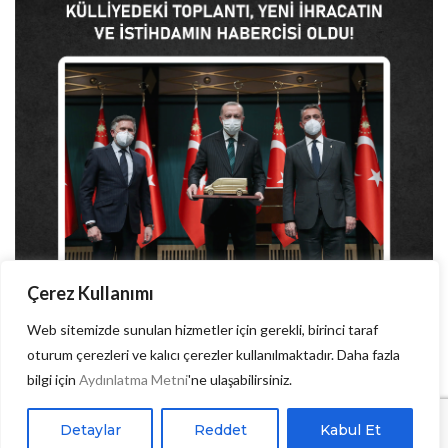
Çerez Kullanımı
Web sitemizde sunulan hizmetler için gerekli, birinci taraf
kamu haberleri
oturum çerezleri ve kalıcı çerezler kullanılmaktadır. Daha fazla
Beklenen Yatırım Geliyor, Külliyedeki Toplantı Yeni
bilgi için
Aydınlatma Metni
'ne ulaşabilirsiniz.
İhracatın ve İstihdamın Habercisi Oldu
Detaylar
Reddet
Kabul Et