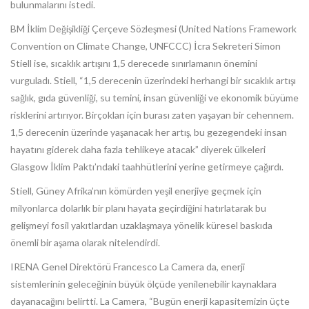
bulunmalarını istedi.
BM İklim Değişikliği Çerçeve Sözleşmesi (United Nations Framework
Convention on Climate Change, UNFCCC) İcra Sekreteri Simon
Stiell ise, sıcaklık artışını 1,5 derecede sınırlamanın önemini
vurguladı. Stiell, “1,5 derecenin üzerindeki herhangi bir sıcaklık artışı
sağlık, gıda güvenliği, su temini, insan güvenliği ve ekonomik büyüme
risklerini artırıyor. Birçokları için burası zaten yaşayan bir cehennem.
1,5 derecenin üzerinde yaşanacak her artış, bu gezegendeki insan
hayatını giderek daha fazla tehlikeye atacak” diyerek ülkeleri
Glasgow İklim Paktı’ndaki taahhütlerini yerine getirmeye çağırdı.
Stiell, Güney Afrika’nın kömürden yeşil enerjiye geçmek için
milyonlarca dolarlık bir planı hayata geçirdiğini hatırlatarak bu
gelişmeyi fosil yakıtlardan uzaklaşmaya yönelik küresel baskıda
önemli bir aşama olarak nitelendirdi.
IRENA Genel Direktörü Francesco La Camera da, enerji
sistemlerinin geleceğinin büyük ölçüde yenilenebilir kaynaklara
dayanacağını belirtti. La Camera, “Bugün enerji kapasitemizin üçte