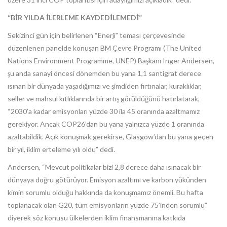
“BİR YILDA İLERLEME KAYDEDİLEMEDİ”
Sekizinci gün için belirlenen “Enerji” teması çerçevesinde
düzenlenen panelde konuşan BM Çevre Programı (The United
Nations Environment Programme, UNEP) Başkanı Inger Andersen,
şu anda sanayi öncesi dönemden bu yana 1,1 santigrat derece
ısınan bir dünyada yaşadığımızı ve şimdiden fırtınalar, kuraklıklar,
seller ve mahsul kıtlıklarında bir artış görüldüğünü hatırlatarak,
“2030’a kadar emisyonları yüzde 30 ila 45 oranında azaltmamız
gerekiyor. Ancak COP26’dan bu yana yalnızca yüzde 1 oranında
azaltabildik. Açık konuşmak gerekirse, Glasgow’dan bu yana geçen
bir yıl, iklim erteleme yılı oldu” dedi.
Andersen, “Mevcut politikalar bizi 2,8 derece daha ısınacak bir
dünyaya doğru götürüyor. Emisyon azaltımı ve karbon yükünden
kimin sorumlu olduğu hakkında da konuşmamız önemli. Bu hafta
toplanacak olan G20, tüm emisyonların yüzde 75’inden sorumlu”
diyerek söz konusu ülkelerden iklim finansmanına katkıda