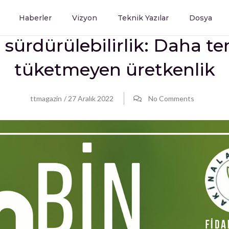
Haberler
Vizyon
Teknik Yazılar
Dosya
ürdürülebilirlik: Daha tem
tüketmeyen üretkenlik
ttmagazin
/
27 Aralık 2022
No Comments