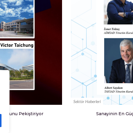
Sektör Haberleri
onumunu Pekiştiriyor
Sanayinin En Güçl