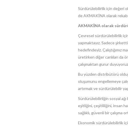
Sürdürülebilirlik için değer
de AKMAKİNA olarak rekabet
AKMAKİNA olarak sürdürüle
Çevresel sürdürülebilirlik içi
yapmaktayız. Sadece şirketti
hedefindeyiz. Çalıştığımız mar
üretirken diğer canlıları da 
çalışmaktan gurur duyuyoruz
Bu yüzden distribütörü olduğ
oluşumunu engellemeye çalışı
artırmak ve sürdürülebilir ya
Sürdürülebilirliğin sosyal ağı 
eşitliğini, çeşitliliğini, insa
sağlıklı, güvenli bir çalışma
Ekonomik sürdürülebilirlik 