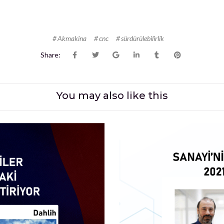
Akmakina
cnc
sürdürülebilirlik
Share:
You may also
like this