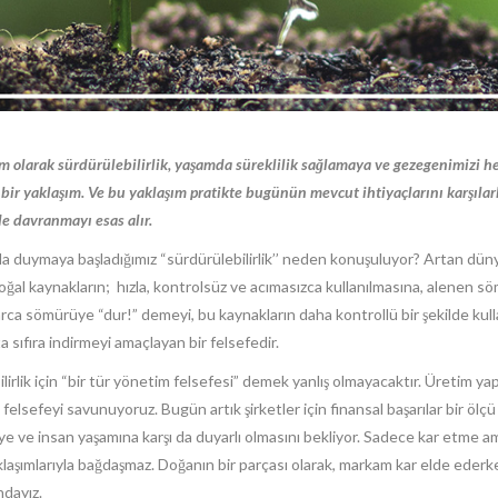
olarak sürdürülebilirlik, yaşamda süreklilik sağlamaya ve gezegenimizi he
 bir yaklaşım. Ve bu yaklaşım pratikte bugünün mevcut ihtiyaçlarını karşıl
e davranmayı esas alır.
zla duymaya başladığımız “sürdürülebilirlik’’ neden konuşuluyor? Artan dün
oğal kaynakların; hızla, kontrolsüz ve acımasızca kullanılmasına, alenen 
arca sömürüye “dur!” demeyi, bu kaynakların daha kontrollü bir şekilde kul
a sıfıra indirmeyi amaçlayan bir felsefedir.
irlik için “bir tür yönetim felsefesi” demek yanlış olmayacaktır. Üretim ya
sefeyi savunuyoruz. Bugün artık şirketler için finansal başarılar bir ölçü 
ye ve insan yaşamına karşı da duyarlı olmasını bekliyor. Sadece kar etme ama
klaşımlarıyla bağdaşmaz. Doğanın bir parçası olarak, markam kar elde ederk
dayız.