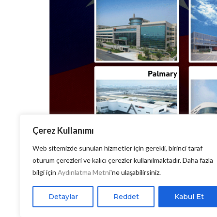
Çerez Kullanımı
Web sitemizde sunulan hizmetler için gerekli, birinci taraf
oturum çerezleri ve kalıcı çerezler kullanılmaktadır. Daha fazla
Sektör Haberleri
bilgi için
Aydınlatma Metni
'ne ulaşabilirsiniz.
Tayvanlı Üreticiler Türk Pazarındaki K
Detaylar
Reddet
Kabul Et