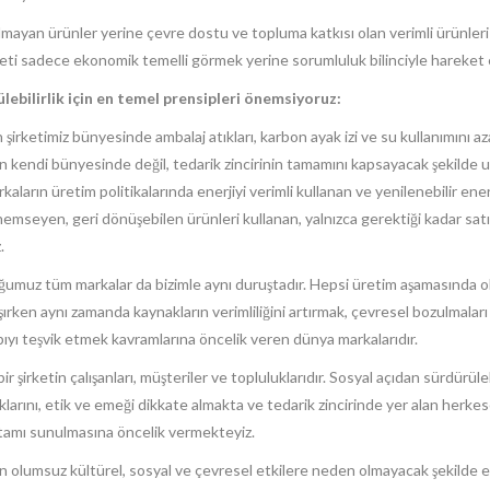
i olmayan ürünler yerine çevre dostu ve topluma katkısı olan verimli ürünl
i sadece ekonomik temelli görmek yerine sorumluluk bilinciyle hareket
bilirlik için en temel prensipleri önemsiyoruz:
n şirketimiz bünyesinde ambalaj atıkları, karbon ayak izi ve su kullanımını a
n kendi bünyesinde değil, tedarik zincirinin tamamını kapsayacak şekilde
kaların üretim politikalarında enerjiyi verimli kullanan ve yenilenebilir ener
önemseyen, geri dönüşebilen ürünleri kullanan, yalnızca gerektiği kadar sat
.
umuz tüm markalar da bizimle aynı duruştadır. Hepsi üretim aşamasında ol
rken aynı zamanda kaynakların verimliliğini artırmak, çevresel bozulmaları
pıyı teşvik etmek kavramlarına öncelik veren dünya markalarıdır.
bir şirketin çalışanları, müşteriler ve topluluklarıdır. Sosyal açıdan sürdürülebi
n haklarını, etik ve emeği dikkate almakta ve tedarik zincirinde yer alan herke
 ortamı sunulmasına öncelik vermekteyiz.
için olumsuz kültürel, sosyal ve çevresel etkilere neden olmayacak şekil