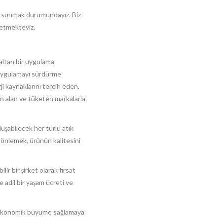
eri sunmak durumundayız. Biz
 etmekteyiz.
zaltan bir uygulama
 uygulamayı sürdürme
ji kaynaklarını tercih eden,
ın alan ve tüketen markalarla
uşabilecek her türlü atık
 önlemek, ürünün kalitesini
lir bir şirket olarak fırsat
se adil bir yaşam ücreti ve
de ekonomik büyüme sağlamaya