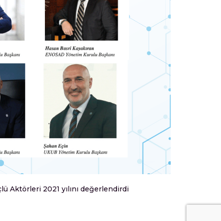
Mercek
/
S
ü Aktörleri 2021 yılını değerlendirdi