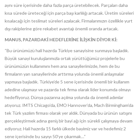
aynı süre içerisinde daha fazla parça üretebilecek. Parçaları daha
kısa sürede üreteceği için parça başı karlılığı artacak. Üretim süreleri
kısalacağı için teslimat süreleri azalacak. Firmalarımızın özellikle yurt
dışı rakiplerine göre rekabet avantajı önemli oranda artacak.
MANUS, PAZARDAKİ HEDEFLERİNE İLİŞKİN DİYOR Kİ:
“Bu ürünümüzü hali hazırda Türkiye sanayisine sunmaya başladık.
Büyük sanayi kuruluşlarımızla ortak yürüttüğümüz projelerle bu
ürünümüzün kullanımını hem ana sanayilerimizde, hem de bu
firmaların yan sanayilerinde arttırma yolunda önemli anlaşmalar
yapmaya başladık. Türkiye’de 5 sene içerisinde önemli bir kullanım
adedine ulaşmayı ve pazarda tek firma olarak lider konumda olmayı
hedefliyoruz. Dünya pazarına açılma yolunda da önemli adımlar
atıyoruz. IMTS Chicago’da, EMO Hannover’da, Mach Birmingham’da
tek Türk yazılım firması olarak yer aldık. Dünyada bu ürünün satışını
gerçekleştirmek adına geniş bir bayi ağı için sürekli çalışmaya devam
ediyoruz. Hali hazırda 15 farklı ülkede bayimiz var ve hedefimiz 2
sene içerisinde bu sayıyı 50’ye çıkarmak…”