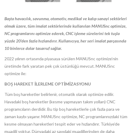
Başta havacılık, savunma, otomotiv, medikal ve kalıp sanayi sektörleri
olmak üzere, tüm imalat sektörlerinde kullanılan MANUSnc optimize,
NC programlarını optimize ederek, CNC işleme sürelerini tek tuşla
yüzde 20’den fazla hızlandırır. Kullanıcıya, her seri imalat parçasında
10 binlerce dolar tasarruf sağlar.
2022 yılının ortasında piyasaya sürülen MANUSnc optimize’nin
üretimde fark yaratan pek çok üstünlüğü mevcut. MANUSnc
optimize ile:
BOŞ HAREKET İLERLEME OPTİMİZASYONU
Tüm boş hareketler belirlenir, otomatik olarak optimize edilir.
Havadaki boş hareketler (kesme yapmayan takım yolları) CNC
programcıların derdidir. Bu tip boş hareketlerle çok fazla para ve
zaman kaybı yaşanır. MANUSnc optimize, NC programlarınızdaki tüm
kesme olmayan hareketleri tespit eder ve hızlandırır. Türkiye’de
muadili yoktur. Dünyadaki az sayıdaki muadillerinden de daha