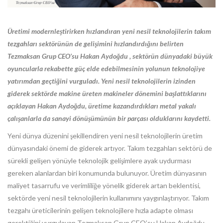
Üretimi modernleştirirken hızlandıran yeni nesil teknolojilerin takım
tezgahları sektörünün de gelişimini hızlandırdığını belirten
Tezmaksan Grup CEO’su Hakan Aydoğdu , sektörün dünyadaki büyük
oyuncularla rekabette güç elde edebilmesinin yolunun teknolojiye
yatırımdan geçtiğini vurguladı. Yeni nesil teknolojilerin izinden
giderek sektörde makine üreten makineler dönemini başlattıklarını
açıklayan Hakan Aydoğdu, üretime kazandırdıkları metal yakalı
çalışanlarla da sanayi dönüşümünün bir parçası olduklarını kaydetti.
Yeni dünya düzenini şekillendiren yeni nesil teknolojilerin üretim
dünyasındaki önemi de giderek artıyor. Takım tezgahları sektörü de
sürekli gelişen yönüyle teknolojik gelişimlere ayak uydurması
gereken alanlardan biri konumunda bulunuyor. Üretim dünyasının
maliyet tasarrufu ve verimliliğe yönelik giderek artan beklentisi,
sektörde yeni nesil teknolojilerin kullanımını yaygınlaştırıyor. Takım
tezgahı üreticilerinin gelişen teknolojilere hızla adapte olması
gerektiğini vurgulayan Tezmaksan Grup CEO’su Hakan Aydoğdu