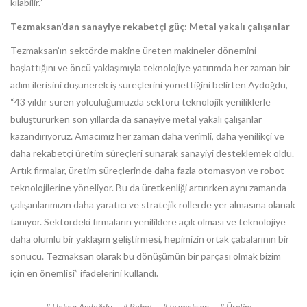
kılabilir.”
Tezmaksan’dan sanayiye rekabetçi güç: Metal yakalı çalışanlar
Tezmaksan’ın sektörde makine üreten makineler dönemini
başlattığını ve öncü yaklaşımıyla teknolojiye yatırımda her zaman bir
adım ilerisini düşünerek iş süreçlerini yönettiğini belirten Aydoğdu,
“43 yıldır süren yolculuğumuzda sektörü teknolojik yeniliklerle
buluştururken son yıllarda da sanayiye metal yakalı çalışanlar
kazandırıyoruz. Amacımız her zaman daha verimli, daha yenilikçi ve
daha rekabetçi üretim süreçleri sunarak sanayiyi desteklemek oldu.
Artık firmalar, üretim süreçlerinde daha fazla otomasyon ve robot
teknolojilerine yöneliyor. Bu da üretkenliği artırırken aynı zamanda
çalışanlarımızın daha yaratıcı ve stratejik rollerde yer almasına olanak
tanıyor. Sektördeki firmaların yeniliklere açık olması ve teknolojiye
daha olumlu bir yaklaşım geliştirmesi, hepimizin ortak çabalarının bir
sonucu. Tezmaksan olarak bu dönüşümün bir parçası olmak bizim
için en önemlisi” ifadelerini kullandı.
Hakan Aydoğdu
Robot
tezmaksan
Üretim