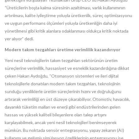
“Üreticilerin boşta kalma süresinin azaltılması, varlık kullanımının
artırılması, kalite iyileştirme yoluyla üretkenlik, süreç optimizasyonu
ve uygun performans ölçümleri yoluyla üretkenliğin daha iyi
yönetilmesi gibi kritik alanlara odaklanması oldukça kritik noktada
yer alıyor” dedi.
Modern takım tezgahları üretime verimlilik kazandırıyor
Yeni nesil teknolojilerin takım tezgahları sektörünün üretim
süreçlerine verimlilik, hassasiyet ve esneklik kazandırdığına dikkat
çeken Hakan Aydoğdu, “Otomasyon sistemleri ve ileri dijital
teknolojilerle donatılan modern takım tezgahları, teknolojinin
sunduğu yeniliklerle üretim süreçlerinin hızını ve doğruluğunu
artırarak verimliliği en üst düzeye çıkarabiliyor. Otomotiv, havacılık,
dayanıklı tüketim malları ve enerji gibi endüstrilerinden gelen
hassas ve yüksek kaliteli bileşenlere olan talep artışını
karşılayabilmek, ancak yeni nesil teknolojileri benimseyerek
mümkün. Bu noktada sensör entegrasyonu, yapay zekanın (AI)
kullanımı ve gelişmiş simülasyon özelliklerinin entegrasyonu ise