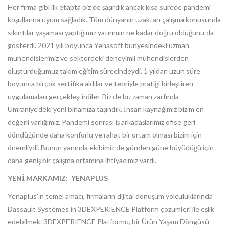
Her firma gibi ilk etapta biz de şaşırdık ancak kısa sürede pandemi
koşullarına uyum sağladık. Tüm dünyanın uzaktan çalışma konusunda
sıkıntılar yaşaması yaptığımız yatırımın ne kadar doğru olduğunu da
gösterdi. 2021 yılı boyunca Yenasoft bünyesindeki uzman
mühendislerimiz ve sektördeki deneyimli mühendislerden
oluşturduğumuz takım eğitim sürecindeydi. 1 yıldan uzun süre
boyunca birçok sertifika aldılar ve teoriyle pratiği birleştiren
uygulamaları gerçekleştirdiler. Biz de bu zaman zarfında
Ümraniye’deki yeni binamıza taşındık. İnsan kaynağımız bizim en
değerli varlığımız. Pandemi sonrası iş arkadaşlarımız ofise geri
döndüğünde daha konforlu ve rahat bir ortam olması bizim için
önemliydi. Bunun yanında ekibimiz de günden güne büyüdüğü için
daha geniş bir çalışma ortamına ihtiyacımız vardı.
YENİ MARKAMIZ: YENAPLUS
Yenaplus’ın temel amacı, firmaların dijital dönüşüm yolculuklarında
Dassault Systèmes’in 3DEXPERIENCE Platform çözümleri ile eşlik
edebilmek. 3DEXPERIENCE Platformu, bir Ürün Yaşam Döngüsü