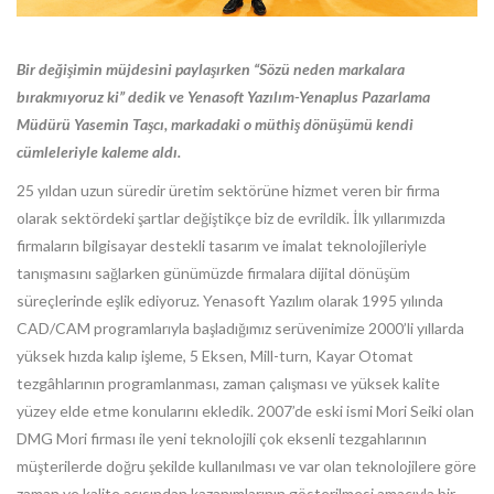
Bir değişimin müjdesini paylaşırken “Sözü neden markalara
bırakmıyoruz ki” dedik ve Yenasoft Yazılım-Yenaplus Pazarlama
Müdürü Yasemin Taşcı, markadaki o müthiş dönüşümü kendi
cümleleriyle kaleme aldı.
25 yıldan uzun süredir üretim sektörüne hizmet veren bir firma
olarak sektördeki şartlar değiştikçe biz de evrildik. İlk yıllarımızda
firmaların bilgisayar destekli tasarım ve imalat teknolojileriyle
tanışmasını sağlarken günümüzde firmalara dijital dönüşüm
süreçlerinde eşlik ediyoruz. Yenasoft Yazılım olarak 1995 yılında
CAD/CAM programlarıyla başladığımız serüvenimize 2000’li yıllarda
yüksek hızda kalıp işleme, 5 Eksen, Mill-turn, Kayar Otomat
tezgâhlarının programlanması, zaman çalışması ve yüksek kalite
yüzey elde etme konularını ekledik. 2007’de eski ismi Mori Seiki olan
DMG Mori firması ile yeni teknolojili çok eksenli tezgahlarının
müşterilerde doğru şekilde kullanılması ve var olan teknolojilere göre
zaman ve kalite açısından kazanımlarının gösterilmesi amacıyla bir