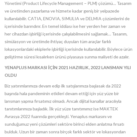
Yönetimi (Product Lifecycle Management – PLM) çözümü… Tasarım
ve üretimden pazarlama ve hizmete kadar geniş bir yelpazede
kullanılabilir. CATIA, ENOVIA, SIMULIA ve DELMIA çözümlerini de
içerisinde barındırır. En temel iddiası ise her yerden her zaman ve
her cihazdan işbirliği içerisinde çalışılabilmesini sağlamak… Tasarım,
simülasyon ve üretimde ihtiyaç duyulan tüm araçlar farklı
lokasyonlardaki ekiplerle işbirliği içerisinde kullanılabilir. Böylece ürün
geliştirme süresi kısalırken ürünü piyasaya sunma maliyeti de azalır.
YENAPLUS MARKASI İÇİN 2021 HAZIRLIK, 2022 LANSMAN YILI
OLDU
Biz yatırımlarımıza devam edip ilk satışlarımıza başlasak da 2022
başında hala pandeminin etkileri devam ettiği için yüz yüze bir
lansman yapma fırsatımız olmadı. Ancak dijital kanallar aracılıyla
tanıtımlarımıza başladık. İlk yüz yüze tanıtımımız ise MAKTEK
Avrasya 2022 fuarında gerçekleşti. Yenaplus markasını ve
sunduğumuz yeni çözümleri sektöre birinci elden anlatma fırsatı
bulduk. Uzun bir zaman sonra birçok farklı sektör ve lokasyondan