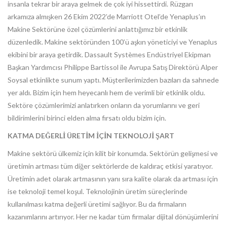
insanla tekrar bir araya gelmek de çok iyi hissettirdi. Rüzgarı
arkamıza almışken 26 Ekim 2022’de Marriott Otel’de Yenaplus’ın
Makine Sektörüne özel çözümlerini anlattığımız bir etkinlik
düzenledik. Makine sektöründen 100’ü aşkın yöneticiyi ve Yenaplus
ekibini bir araya getirdik. Dassault Systèmes Endüstriyel Ekipman
Başkan Yardımcısı Philippe Bartissol ile Avrupa Satış Direktörü Alper
Soysal etkinlikte sunum yaptı. Müşterilerimizden bazıları da sahnede
yer aldı. Bizim için hem heyecanlı hem de verimli bir etkinlik oldu.
Sektöre çözümlerimizi anlatırken onların da yorumlarını ve geri
bildirimlerini birinci elden alma fırsatı oldu bizim için.
KATMA DEĞERLİ ÜRETİM İÇİN TEKNOLOJİ ŞART
Makine sektörü ülkemiz için kilit bir konumda. Sektörün gelişmesi ve
üretimin artması tüm diğer sektörlerde de kaldıraç etkisi yaratıyor.
Üretimin adet olarak artmasının yanı sıra kalite olarak da artması için
ise teknoloji temel koşul. Teknolojinin üretim süreçlerinde
kullanılması katma değerli üretimi sağlıyor. Bu da firmaların
kazanımlarını artırıyor. Her ne kadar tüm firmalar dijital dönüşümlerini